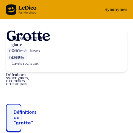
Aller au contenu
Synonymes
Grotte
Ne pas confondre
glotte
nom
Orifice du larynx.
grotte
féminin
Cavité rocheuse.
Définitions,
synonymes,
exemples
en français
Définitions
de
“grotte“