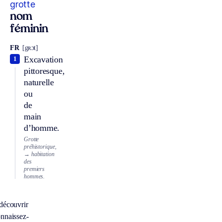
grotte
nom
féminin
FR
[gʀɔt]
Excavation
1
pittoresque,
naturelle
ou
de
main
d’homme.
Grotte
préhistorique,
→ habitation
des
premiers
hommes.
découvrir
nnaissez-