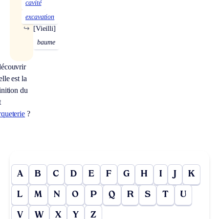
cavité
excavation
↪
[Vieilli]
baume
écouvrir
lle est la
inition du
t
queterie
?
A
B
C
D
E
F
G
H
I
J
K
L
M
N
O
P
Q
R
S
T
U
V
W
X
Y
Z