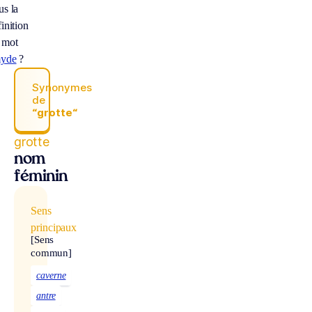
us la
inition
 mot
yde
?
Synonymes
de
“grotte“
grotte
nom
féminin
Sens
principaux
[Sens
commun]
caverne
antre