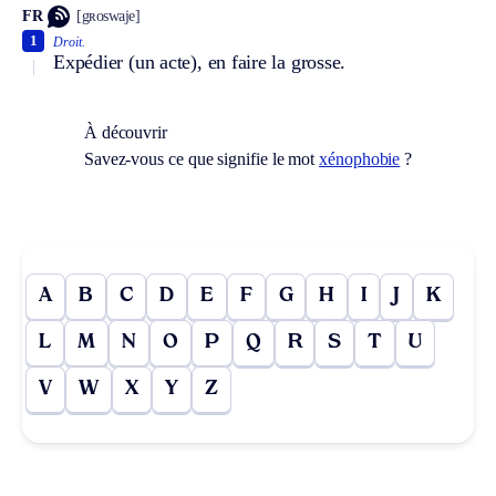
FR
[gʀoswaje]
1
Droit.
Expédier (un acte), en faire la grosse.
À découvrir
Savez-vous ce que signifie le mot
xénophobie
?
A
B
C
D
E
F
G
H
I
J
K
L
M
N
O
P
Q
R
S
T
U
V
W
X
Y
Z