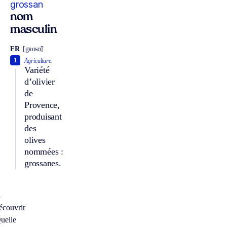
grossan
nom
masculin
FR
[gʀosɑ̃]
1
Agriculture.
Variété
d’olivier
de
Provence,
produisant
des
olives
nommées :
grossanes.
À
écouvrir
uelle