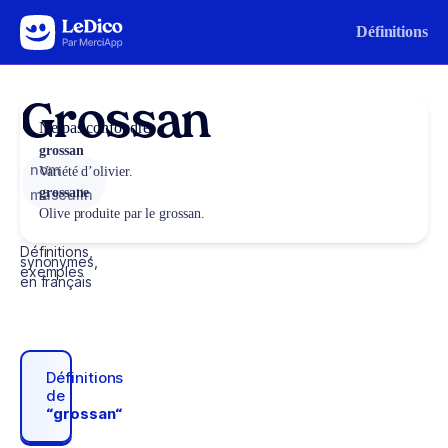
Aller au contenu
Définitions
Grossan
Ne pas confondre
grossan
nom
Variété d’olivier.
grossane
masculin
Olive produite par le grossan.
Définitions,
synonymes,
exemples
en français
Définitions
de
“grossan“