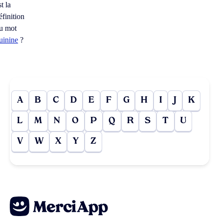
st la
éfinition
u mot
uinine
?
A
B
C
D
E
F
G
H
I
J
K
L
M
N
O
P
Q
R
S
T
U
V
W
X
Y
Z