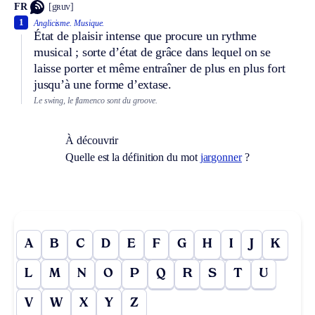
FR
[gʀuv]
1
Anglicisme.
Musique.
État de plaisir intense que procure un rythme
musical ; sorte d’état de grâce dans lequel on se
laisse porter et même entraîner de plus en plus fort
jusqu’à une forme d’extase.
Le swing, le flamenco sont du groove.
À découvrir
Quelle est la définition du mot
jargonner
?
A
B
C
D
E
F
G
H
I
J
K
L
M
N
O
P
Q
R
S
T
U
V
W
X
Y
Z