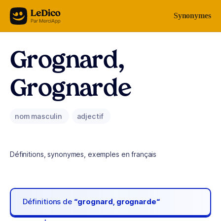
Aller au contenu
Synonymes
Grognard,
Grognarde
nom masculin
adjectif
Définitions, synonymes, exemples en français
Définitions de
“grognard, grognarde“