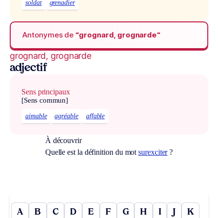
soldat
grenadier
Antonymes de
“grognard, grognarde“
grognard, grognarde
adjectif
Sens principaux
[Sens commun]
aimable
agréable
affable
À découvrir
Quelle est la définition du mot
surexciter
?
A
B
C
D
E
F
G
H
I
J
K