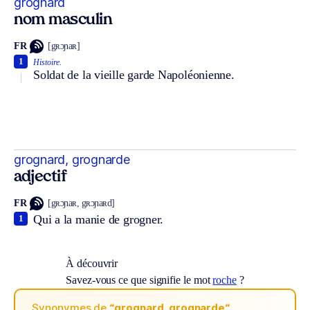
grognard
nom masculin
FR
[gʀɔɲaʀ]
1
Histoire.
Soldat de la vieille garde Napoléonienne.
grognard, grognarde
adjectif
FR
[gʀɔɲaʀ, gʀɔɲaʀd]
Qui a la manie de grogner.
1
À découvrir
Savez-vous ce que signifie le mot
roche
?
Synonymes de
“grognard, grognarde“