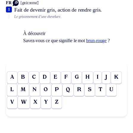
FR
[gʀizɔnmɑ̃]
Fait de devenir gris, action de rendre gris.
1
Le grisonnement d’une chevelure.
À découvrir
Savez-vous ce que signifie le mot
brun-rouge
?
A
B
C
D
E
F
G
H
I
J
K
L
M
N
O
P
Q
R
S
T
U
V
W
X
Y
Z