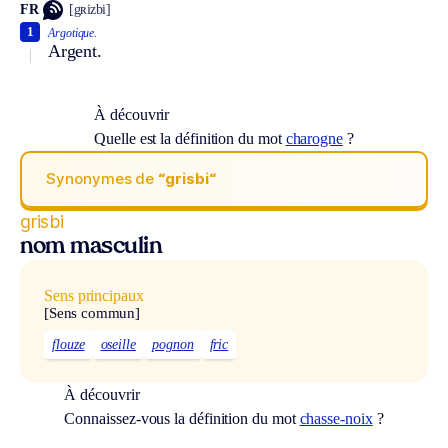
FR
[gʀizbi]
1
Argotique.
Argent.
À découvrir
Quelle est la définition du mot
charogne
?
Synonymes de
“grisbi“
grisbi
nom masculin
Sens principaux
[Sens commun]
flouze
oseille
pognon
fric
À découvrir
Connaissez-vous la définition du mot
chasse-noix
?