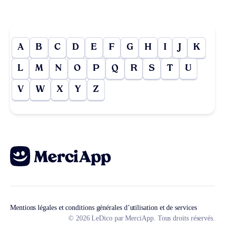
A
B
C
D
E
F
G
H
I
J
K
L
M
N
O
P
Q
R
S
T
U
V
W
X
Y
Z
Mentions légales et conditions générales d’utilisation et de services
© 2026 LeDico par MerciApp. Tous droits réservés.