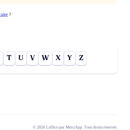
caire
?
T
U
V
W
X
Y
Z
© 2026 LeDico par MerciApp. Tous droits réservés.