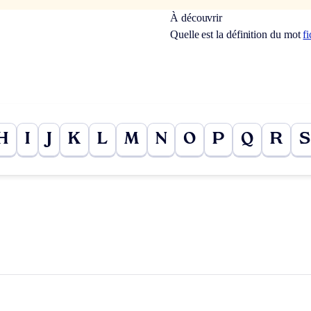
À découvrir
Quelle est la définition du mot
fi
H
I
J
K
L
M
N
O
P
Q
R
S