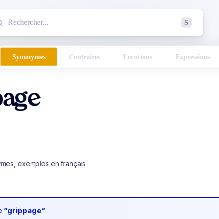
mmencez à chercher un mot dans le dictionnaire :
S
esults found.
Synonymes
Contraires
Locutions
Expressions
page
ymes, exemples en français
de
“grippage“