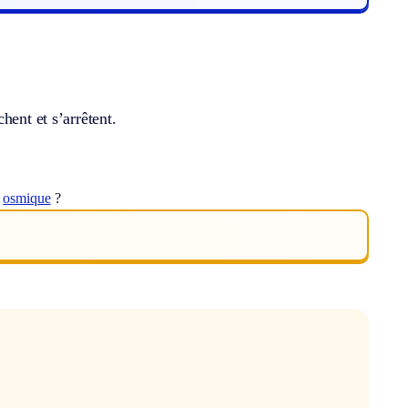
hent et s’arrêtent.
t
osmique
?