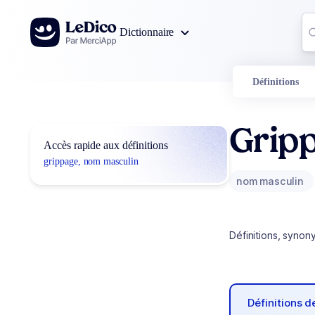
Aller au contenu
Co
Dictionnaire
0
r
Définitions
Grip
Accès rapide aux définitions
grippage, nom masculin
nom masculin
Définitions, synon
Définitions 