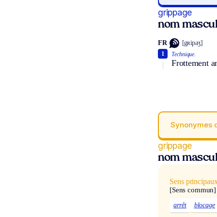
grippage
nom mascul
FR
[gʀipaʒ]
1
Technique.
Frottement an
Synonymes 
grippage
nom mascul
Sens principau
[Sens commun]
arrêt
blocage