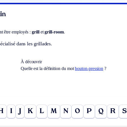
in
t être employés :
grill
et
grill-room
.
écialisé dans les grillades.
À découvrir
Quelle est la définition du mot
bouton-pression
?
H
I
J
K
L
M
N
O
P
Q
R
S