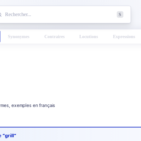
mmencez à chercher un mot dans le dictionnaire :
S
esults found.
Synonymes
Contraires
Locutions
Expressions
ymes, exemples en français
de
“grill“