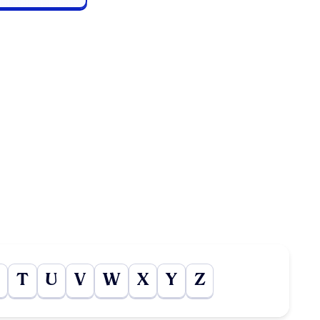
T
U
V
W
X
Y
Z