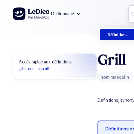
Aller au contenu
Co
Dictionnaire
0
r
Définitions
Grill
Accès rapide aux définitions
grill, nom masculin
nom masculin
Définitions, synon
Définitions 