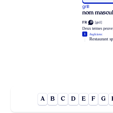
grill
nom mascul
FR
[gʀil]
Deux termes peuven
1
Anglicisme.
Restaurant sp
A
B
C
D
E
F
G