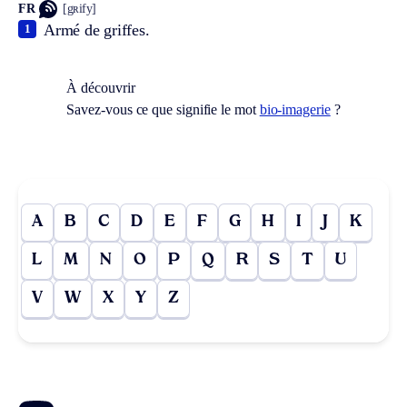
FR
[gʀify]
Armé de griffes.
1
À découvrir
Savez-vous ce que signifie le mot
bio-imagerie
?
A
B
C
D
E
F
G
H
I
J
K
L
M
N
O
P
Q
R
S
T
U
V
W
X
Y
Z