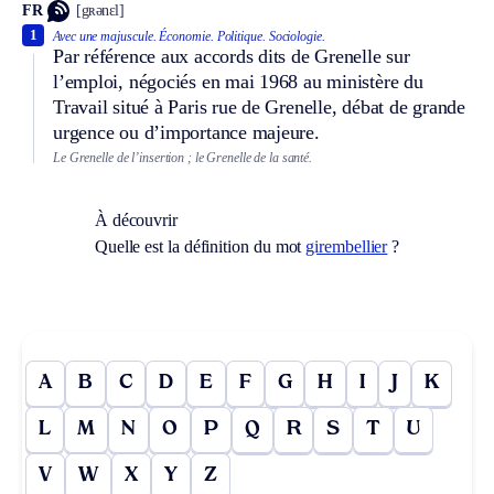
FR
[gʀənɛl]
1
Avec une majuscule.
Économie.
Politique.
Sociologie.
Par référence aux accords dits de Grenelle sur
l’emploi, négociés en mai 1968 au ministère du
Travail situé à Paris rue de Grenelle, débat de grande
urgence ou d’importance majeure.
Le Grenelle de l’insertion ; le Grenelle de la santé.
À découvrir
Quelle est la définition du mot
girembellier
?
A
B
C
D
E
F
G
H
I
J
K
L
M
N
O
P
Q
R
S
T
U
V
W
X
Y
Z