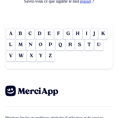
Savez-vous ce que signifie le mot
grasset
?
A
B
C
D
E
F
G
H
I
J
K
L
M
N
O
P
Q
R
S
T
U
V
W
X
Y
Z
Mentions légales et conditions générales d’utilisation et de services