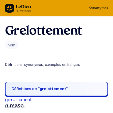
Aller au contenu
Synonymes
Grelottement
nom
Définitions, synonymes, exemples en français
Définitions de
“grelottement“
grelottement
n.masc.