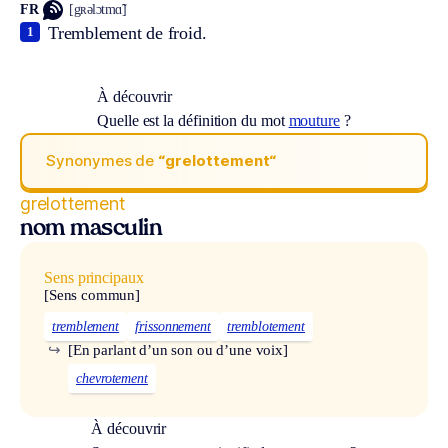
FR
[gʀəlɔtmɑ̃]
Tremblement de froid.
1
À découvrir
Quelle est la définition du mot
mouture
?
Synonymes de
“grelottement“
grelottement
nom masculin
Sens principaux
[Sens commun]
tremblement
frissonnement
tremblotement
↪
[En parlant d’un son ou d’une voix]
chevrotement
À découvrir