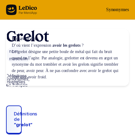
Aller au contenu
Synonymes
Grelot
En savoir plus
D’où vient l’expression
avoir les grelots
?
nom
Le grelot désigne une petite boule de métal qui fait du bruit
quand on l’agite. Par analogie, grelotter est devenu en argot un
masculin
synonyme du mot trembler et avoir les grelots signifie trembler
de peur, avoir peur. À ne pas confondre avec
avoir le grelot
qui
Définitions,
veut dire avoir froid.
synonymes,
exemples
en français
Définitions
de
“grelot“