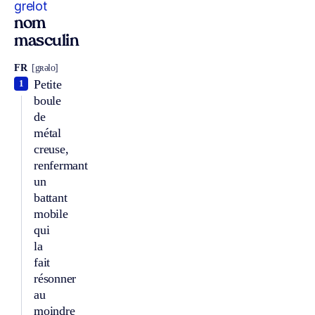
grelot
nom
masculin
FR
[gʀəlo]
Petite
1
boule
de
métal
creuse,
renfermant
un
battant
mobile
qui
la
fait
résonner
au
moindre