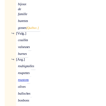
bijoux
de
famille
burettes
gosses
[Québec.]
↪
[Vulg.]
couilles
valseuses
burnes
↪
[Arg.]
roubignolles
roupettes
roustons
olives
balloches
bonbons