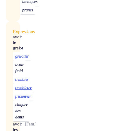
breloques
prunes
Expressions
avoir
le
grelot
grelotter
avoir
froid
trembler
trembloter
frissonner
claquer
des
dents
avoir
[Fam.]
les