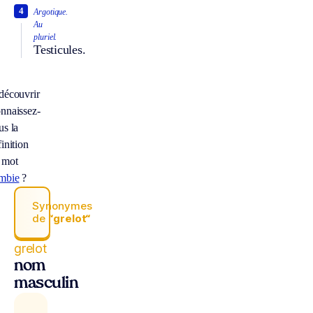
4
Argotique.
Au
pluriel.
Testicules.
découvrir
nnaissez-
us la
inition
 mot
mbie
?
Synonymes
de
“grelot“
grelot
nom
masculin