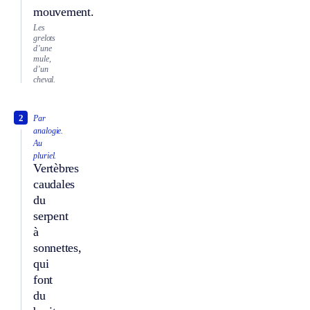
mouvement.
Les
grelots
d’une
mule,
d’un
cheval.
2
Par
analogie.
Au
pluriel.
Vertèbres
caudales
du
serpent
à
sonnettes,
qui
font
du