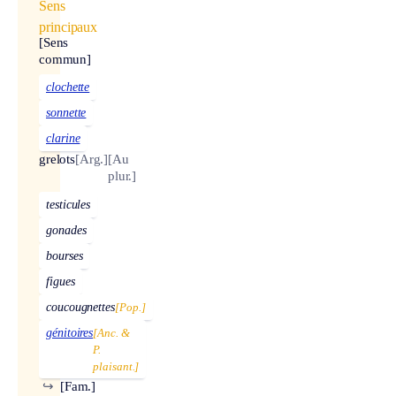
Sens
principaux
[Sens
commun]
clochette
sonnette
clarine
grelots
[Arg.]
[Au
plur.]
testicules
gonades
bourses
figues
coucougnettes
[Pop.]
génitoires
[Anc. &
P.
plaisant.]
↪
[Fam.]