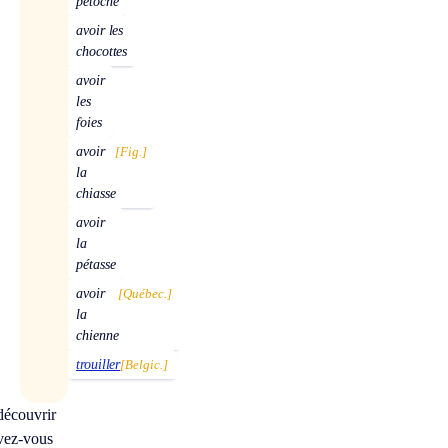
pétoche
avoir les
chocottes
avoir
les
foies
avoir
[Fig.]
la
chiasse
avoir
la
pétasse
avoir
[Québec.]
la
chienne
trouiller
[Belgic.]
découvrir
vez-vous