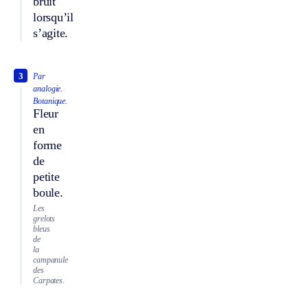
bruit
lorsqu’il
s’agite.
3
Par
analogie.
Botanique.
Fleur
en
forme
de
petite
boule.
Les
grelots
bleus
de
la
campanule
des
Carpates.