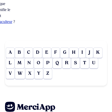
 que
nifie le
t
aculteur
?
A
B
C
D
E
F
G
H
I
J
K
L
M
N
O
P
Q
R
S
T
U
V
W
X
Y
Z