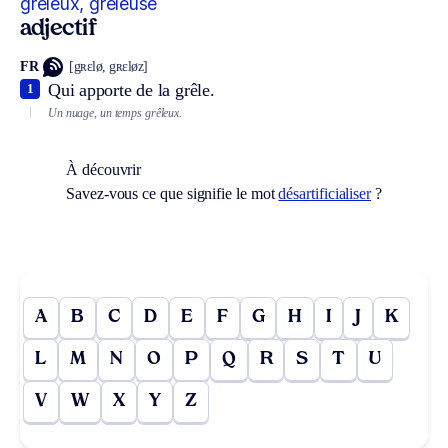
grêleux, grêleuse
adjectif
FR
[gʀɛlø, gʀɛløz]
Qui apporte de la grêle.
1
Un nuage, un temps grêleux.
À découvrir
Savez-vous ce que signifie le mot
désartificialiser
?
A
B
C
D
E
F
G
H
I
J
K
L
M
N
O
P
Q
R
S
T
U
V
W
X
Y
Z