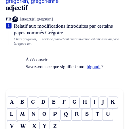
grégorien, grégorienne
adjectif
FR
[gʀegɔʀjɛ̃, gʀegɔʀjɛn]
Relatif aux modifications introduites par certains
1
papes nommés Grégoire.
Chant grégorien,
→ sorte de plain-chant dont l’invention est attribuée au pape
Grégoire Ier.
À découvrir
Savez-vous ce que signifie le mot
bigoudi
?
A
B
C
D
E
F
G
H
I
J
K
L
M
N
O
P
Q
R
S
T
U
V
W
X
Y
Z