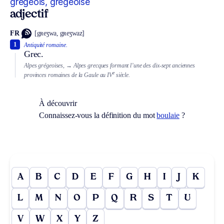
grégeois, grégeoise
adjectif
FR
[gʀeʒwa, gʀeʒwaz]
1
Antiquité romaine.
Grec.
Alpes grégeoises,
→ Alpes grecques formant l’une des dix-sept anciennes
e
provinces romaines de la Gaule au IV
siècle.
À découvrir
Connaissez-vous la définition du mot
boulaie
?
A
B
C
D
E
F
G
H
I
J
K
L
M
N
O
P
Q
R
S
T
U
V
W
X
Y
Z