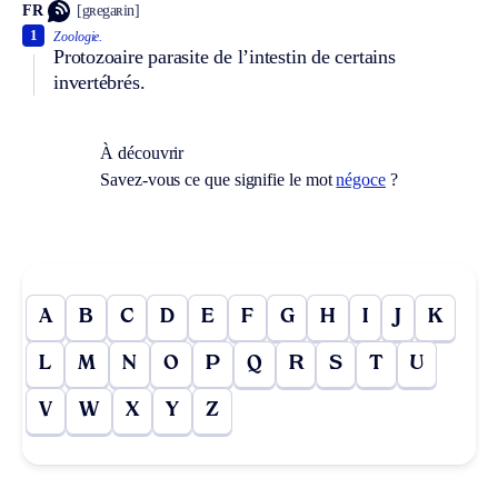
FR
[gʀegaʀin]
1
Zoologie.
Protozoaire parasite de l’intestin de certains
invertébrés.
À découvrir
Savez-vous ce que signifie le mot
négoce
?
A
B
C
D
E
F
G
H
I
J
K
L
M
N
O
P
Q
R
S
T
U
V
W
X
Y
Z