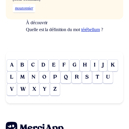
moutonnier
À découvrir
Quelle est la définition du mot
térébellum
?
A
B
C
D
E
F
G
H
I
J
K
L
M
N
O
P
Q
R
S
T
U
V
W
X
Y
Z