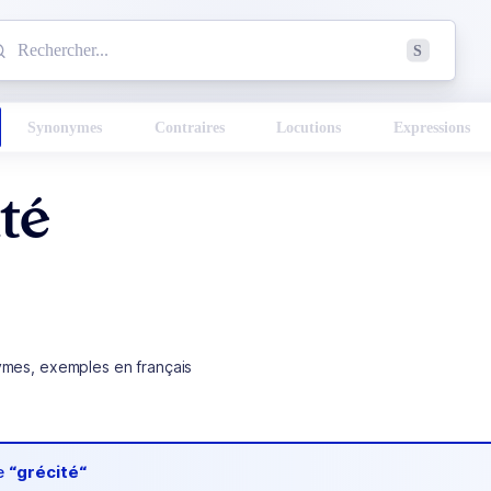
mmencez à chercher un mot dans le dictionnaire :
S
esults found.
Synonymes
Contraires
Locutions
Expressions
té
ymes, exemples en français
de
“grécité“