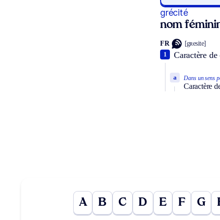
grécité
nom fémini
FR
[gʀesite]
Caractère de 
1
a
Dans un sens pa
Caractère de
A
B
C
D
E
F
G