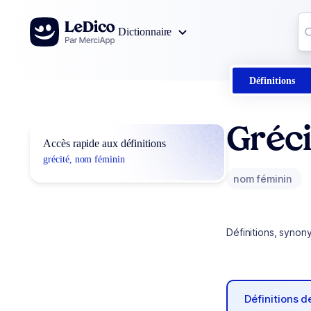
Aller au contenu
Co
Dictionnaire
0
r
Définitions
Gréci
Accès rapide aux définitions
grécité, nom féminin
nom féminin
Définitions, synon
Définitions 