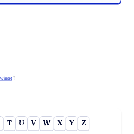
twinset
?
T
U
V
W
X
Y
Z