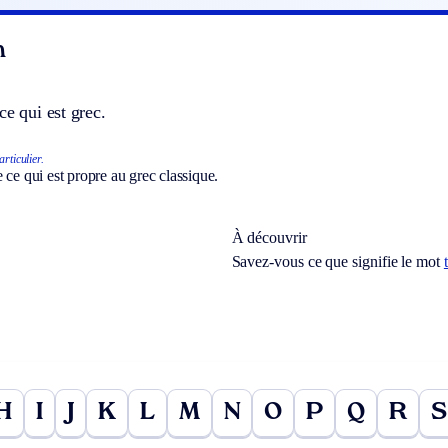
n
ce qui est grec.
rticulier.
 ce qui est propre au grec classique.
À découvrir
Savez-vous ce que signifie le mot
H
I
J
K
L
M
N
O
P
Q
R
S