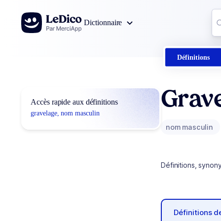
Aller au contenu
Co
Dictionnaire
0
r
Définitions
Grav
Accès rapide aux définitions
gravelage, nom masculin
nom masculin
Définitions, synon
Définitions 