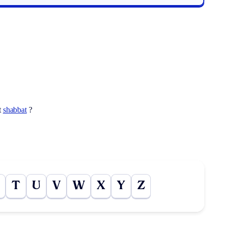
t
shabbat
?
T
U
V
W
X
Y
Z