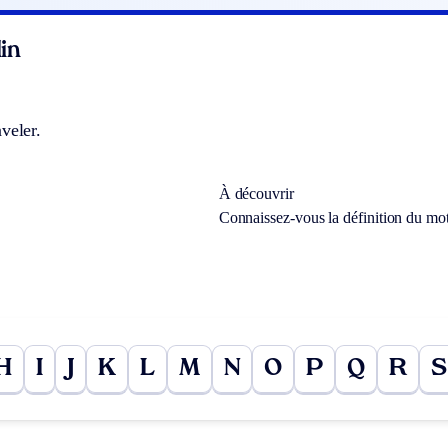
in
veler.
À découvrir
Connaissez-vous la définition du mo
H
I
J
K
L
M
N
O
P
Q
R
S