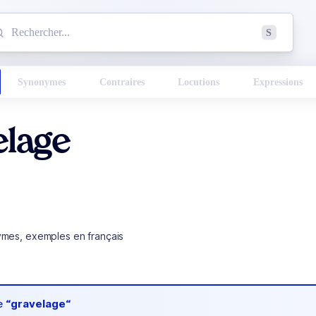
mmencez à chercher un mot dans le dictionnaire :
S
esults found.
Synonymes
Contraires
Locutions
Expressions
elage
ymes, exemples en français
de
“gravelage“