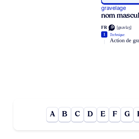
gravelage
nom mascul
FR
[gʀavlaʒ]
1
Technique.
Action de gra
A
B
C
D
E
F
G