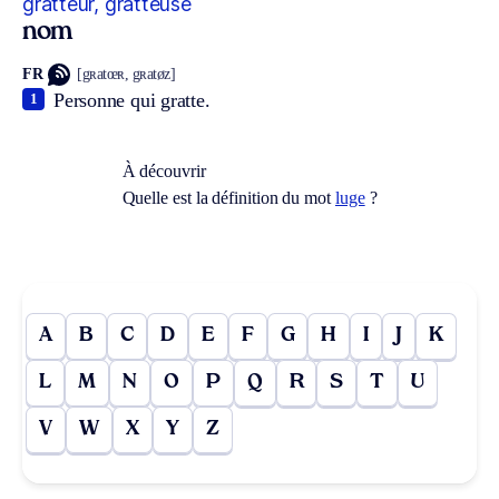
gratteur, gratteuse
nom
FR
[gʀatœʀ, gʀatøz]
Personne qui gratte.
1
À découvrir
Quelle est la définition du mot
luge
?
A
B
C
D
E
F
G
H
I
J
K
L
M
N
O
P
Q
R
S
T
U
V
W
X
Y
Z