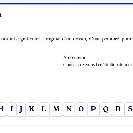
n
sistant à graticuler l’original d’un dessin, d’une peinture, pour 
À découvrir
Connaissez-vous la définition du mot
H
I
J
K
L
M
N
O
P
Q
R
S