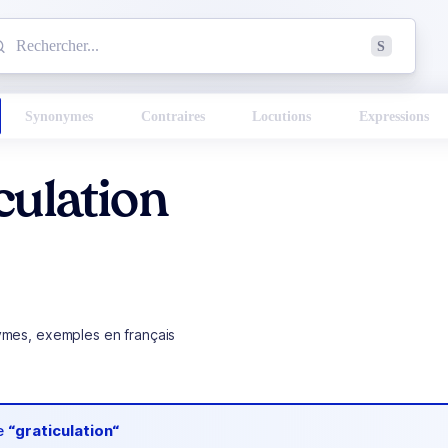
mmencez à chercher un mot dans le dictionnaire :
S
esults found.
Synonymes
Contraires
Locutions
Expressions
culation
ymes, exemples en français
de
“graticulation“