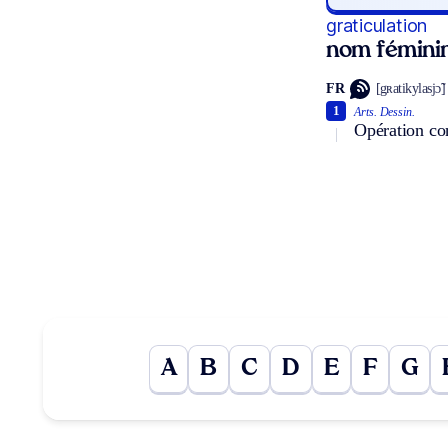
graticulation
nom fémini
FR
[gʀatikylasjɔ̃]
1
Arts.
Dessin.
Opération con
A
B
C
D
E
F
G