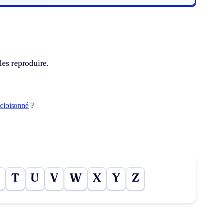
les reproduire.
cloisonné
?
T
U
V
W
X
Y
Z