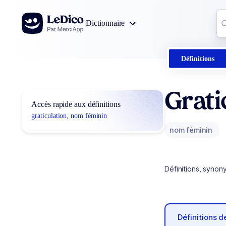
Aller au contenu
Co
Dictionnaire
0
r
Définitions
Grati
Accès rapide aux définitions
graticulation, nom féminin
nom féminin
Définitions, synon
Définitions 