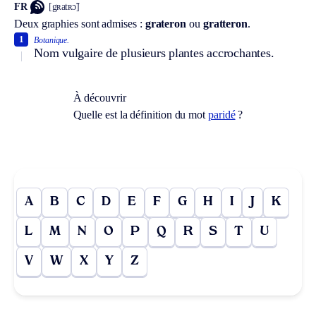
FR
[gʀatʀɔ̃]
Deux graphies sont admises :
grateron
ou
gratteron
.
1
Botanique.
Nom vulgaire de plusieurs plantes accrochantes.
À découvrir
Quelle est la définition du mot
paridé
?
A
B
C
D
E
F
G
H
I
J
K
L
M
N
O
P
Q
R
S
T
U
V
W
X
Y
Z