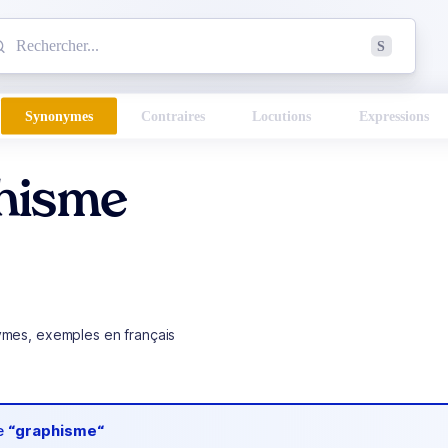
mmencez à chercher un mot dans le dictionnaire :
S
esults found.
Synonymes
Contraires
Locutions
Expressions
hisme
ymes, exemples en français
de
“graphisme“