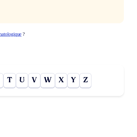
matologique
?
T
U
V
W
X
Y
Z