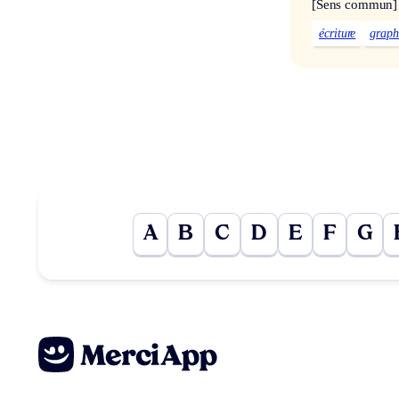
[Sens commun]
écriture
graph
A
B
C
D
E
F
G