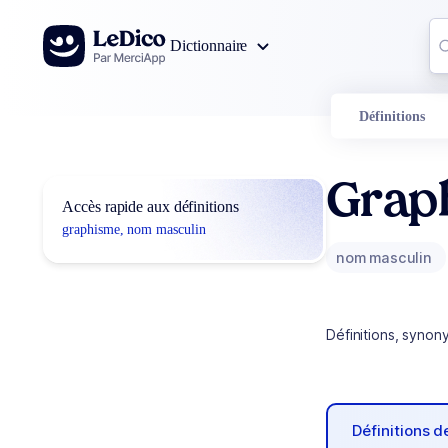
Aller au contenu
Co
Dictionnaire
0
r
Définitions
Grap
Accès rapide aux définitions
graphisme, nom masculin
nom masculin
Définitions, synon
Définitions 