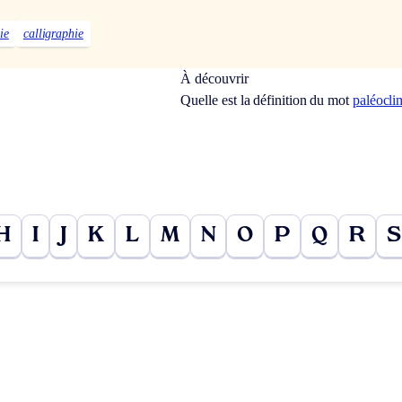
ie
calligraphie
À découvrir
Quelle est la définition du mot
paléocli
H
I
J
K
L
M
N
O
P
Q
R
S