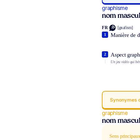
graphisme
nom mascul
FR
[gʀafism]
Manière de de
1
Aspect graphi
2
Un jeu vidéo qui bé
Synonymes 
graphisme
nom mascul
Sens principau