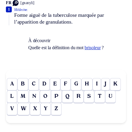
FR
[gʀanyli]
1
Médecine.
Forme aiguë de la tuberculose marquée par
l’apparition de granulations.
À découvrir
Quelle est la définition du mot
brisoleur
?
A
B
C
D
E
F
G
H
I
J
K
L
M
N
O
P
Q
R
S
T
U
V
W
X
Y
Z