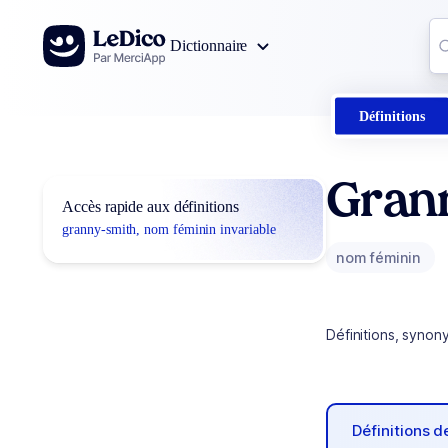
Aller au contenu
Co
Dictionnaire
0
r
Définitions
Gran
Accès rapide aux définitions
granny-smith, nom féminin invariable
nom féminin
Définitions, synon
Définitions 