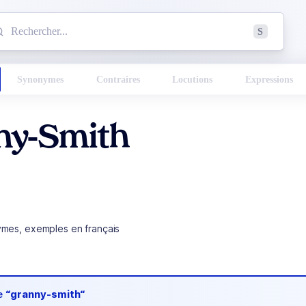
mmencez à chercher un mot dans le dictionnaire :
S
esults found.
Synonymes
Contraires
Locutions
Expressions
ny-Smith
ymes, exemples en français
de
“granny-smith“