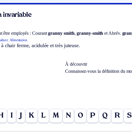
 invariable
t être employés :
Courant
granny smith
,
granny-smith
et
Abrév.
gran
ulture.
Alimentation.
 chair ferme, acidulée et très juteuse.
À découvrir
Connaissez-vous la définition du m
H
I
J
K
L
M
N
O
P
Q
R
S