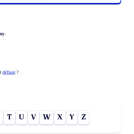
ny
.
ot
défiant
?
T
U
V
W
X
Y
Z