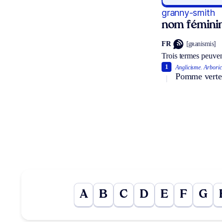
granny-smith
nom féminin
FR
[gʀanismis]
Trois termes peuven
1
Anglicisme.
Arboric
Pomme verte à
A
B
C
D
E
F
G