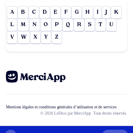
A
B
C
D
E
F
G
H
I
J
K
L
M
N
O
P
Q
R
S
T
U
V
W
X
Y
Z
Mentions légales et conditions générales d’utilisation et de services
© 2026 LeDico par MerciApp. Tous droits réservés.