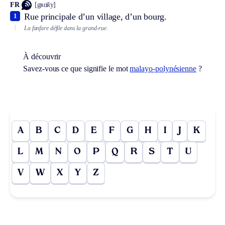
FR
[gʀɑ̃ʀy]
Rue principale d’un village, d’un bourg.
1
La fanfare défile dans la grand-rue.
À découvrir
Savez-vous ce que signifie le mot
malayo-polynésienne
?
A
B
C
D
E
F
G
H
I
J
K
L
M
N
O
P
Q
R
S
T
U
V
W
X
Y
Z