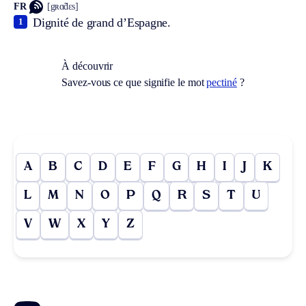
FR
[gʀɑ̃dɛs]
Dignité de grand d’Espagne.
1
À découvrir
Savez-vous ce que signifie le mot
pectiné
?
A
B
C
D
E
F
G
H
I
J
K
L
M
N
O
P
Q
R
S
T
U
V
W
X
Y
Z