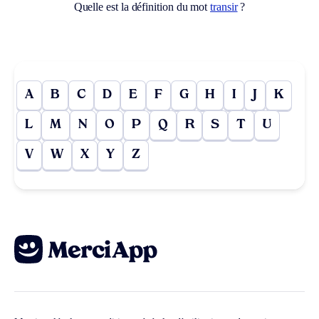
Quelle est la définition du mot
transir
?
A
B
C
D
E
F
G
H
I
J
K
L
M
N
O
P
Q
R
S
T
U
V
W
X
Y
Z