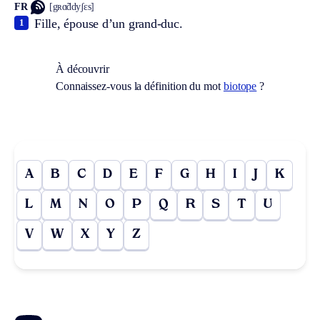
FR
[gʀɑ̃ddyʃɛs]
Fille, épouse d’un grand-duc.
1
À découvrir
Connaissez-vous la définition du mot
biotope
?
A
B
C
D
E
F
G
H
I
J
K
L
M
N
O
P
Q
R
S
T
U
V
W
X
Y
Z