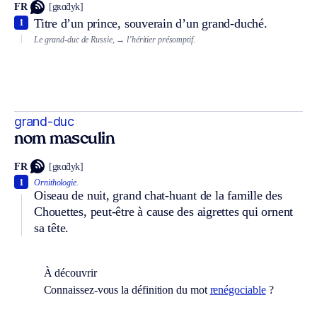
FR
[gʀɑ̃dyk]
Titre d’un prince, souverain d’un grand-duché.
1
Le grand-duc de Russie,
→ l’héritier présomptif.
grand-duc
nom masculin
FR
[gʀɑ̃dyk]
1
Ornithologie.
Oiseau de nuit, grand chat-huant de la famille des
Chouettes, peut-être à cause des aigrettes qui ornent
sa tête.
À découvrir
Connaissez-vous la définition du mot
renégociable
?