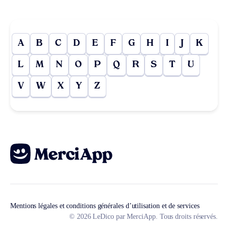
A
B
C
D
E
F
G
H
I
J
K
L
M
N
O
P
Q
R
S
T
U
V
W
X
Y
Z
Mentions légales et conditions générales d’utilisation et de services
© 2026 LeDico par MerciApp. Tous droits réservés.