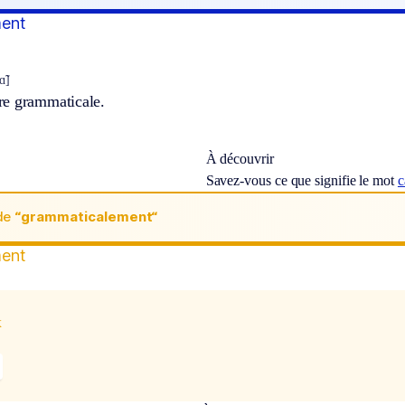
ment
̃]
e grammaticale.
À découvrir
Savez-vous ce que signifie le mot
c
de
“grammaticalement“
ment
x