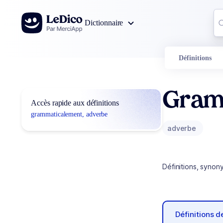
Aller au contenu
Co
Dictionnaire
0
r
Définitions
Gram
Accès rapide aux définitions
grammaticalement, adverbe
adverbe
Définitions, synon
Définitions 