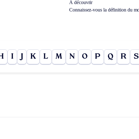
À découvrir
Connaissez-vous la définition du m
H
I
J
K
L
M
N
O
P
Q
R
S