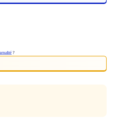
arnalité
?