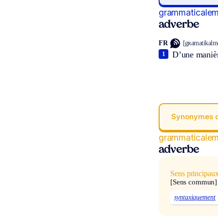
grammaticale
adverbe
FR
[gʀamatikalmɑ
D’une manièr
1
Synonymes 
grammaticale
adverbe
Sens principau
[Sens commun]
syntaxiquement