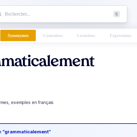
mmencez à chercher un mot dans le dictionnaire :
S
esults found.
Synonymes
Contraires
Locutions
Expressions
maticalement
ymes, exemples en français
de
“grammaticalement“