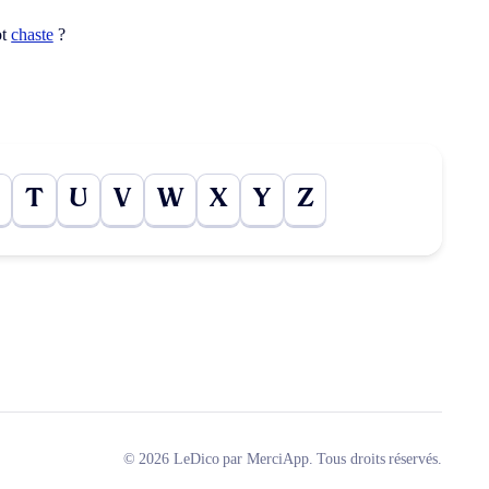
ot
chaste
?
T
U
V
W
X
Y
Z
© 2026 LeDico par MerciApp. Tous droits réservés.