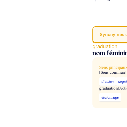
Synonymes 
graduation
nom fémini
Sens principau
[Sens commun]
division
degr
graduation
[Acti
étalonnage