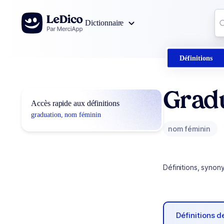
Aller au contenu
Co
Dictionnaire
0
r
Définitions
Grad
Accès rapide aux définitions
graduation, nom féminin
nom féminin
Définitions, synon
Définitions 