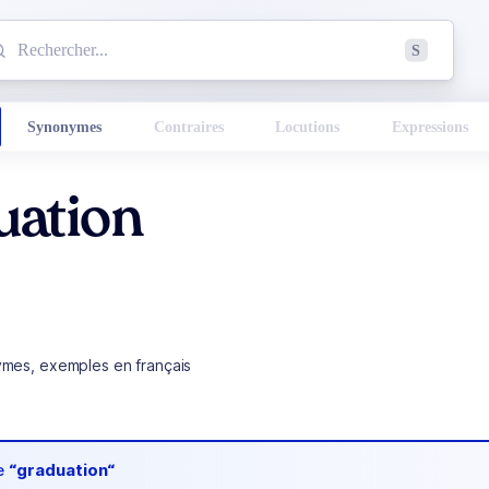
mmencez à chercher un mot dans le dictionnaire :
S
esults found.
Synonymes
Contraires
Locutions
Expressions
uation
ymes, exemples en français
de
“graduation“