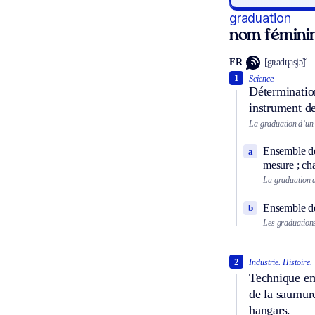
graduation
nom fémini
FR
[gʀadɥasjɔ̃]
1
Science.
Détermination
instrument d
La graduation d’un
Ensemble des
a
mesure ; cha
La graduation 
Ensemble de 
b
Les graduations
2
Industrie.
Histoire.
Technique e
de la saumure
hangars.