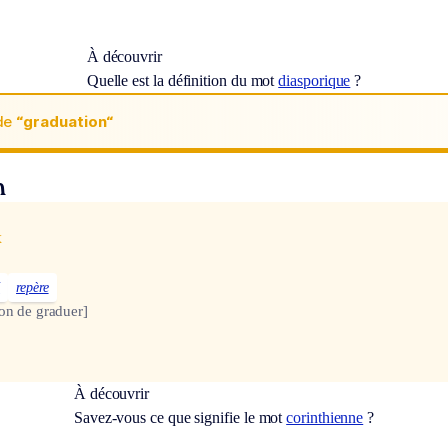
À découvrir
Quelle est la définition du mot
diasporique
?
de
“graduation“
n
x
é
repère
on de graduer]
À découvrir
Savez-vous ce que signifie le mot
corinthienne
?