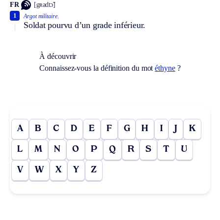
FR
[gʀadtɔ̃]
1
Argot militaire.
Soldat pourvu d’un grade inférieur.
À découvrir
Connaissez-vous la définition du mot
éthyne
?
A
B
C
D
E
F
G
H
I
J
K
L
M
N
O
P
Q
R
S
T
U
V
W
X
Y
Z