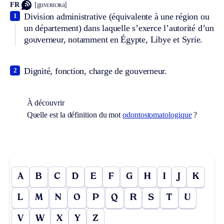
FR
[guvɛʀnɔʀa]
Division administrative (équivalente à une région ou
1
un département) dans laquelle s’exerce l’autorité d’un
gouverneur, notamment en Égypte, Libye et Syrie.
Dignité, fonction, charge de gouverneur.
2
À découvrir
Quelle est la définition du mot
odontostomatologique
?
A
B
C
D
E
F
G
H
I
J
K
L
M
N
O
P
Q
R
S
T
U
V
W
X
Y
Z