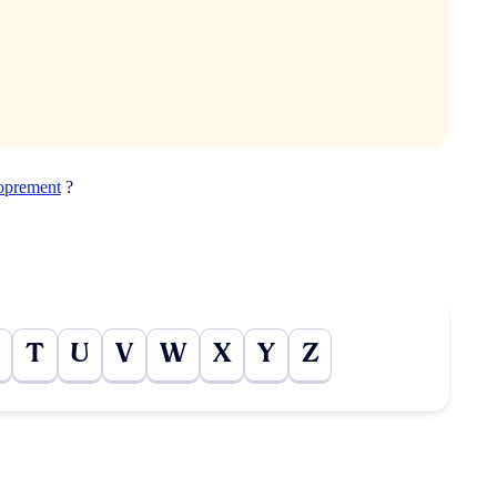
oprement
?
T
U
V
W
X
Y
Z