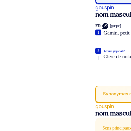
gouspin
nom mascul
FR
[guspɛ̃]
Gamin, petit 
1
2
Terme péjoratif.
Clerc de nota
Synonymes 
gouspin
nom mascul
Sens principau