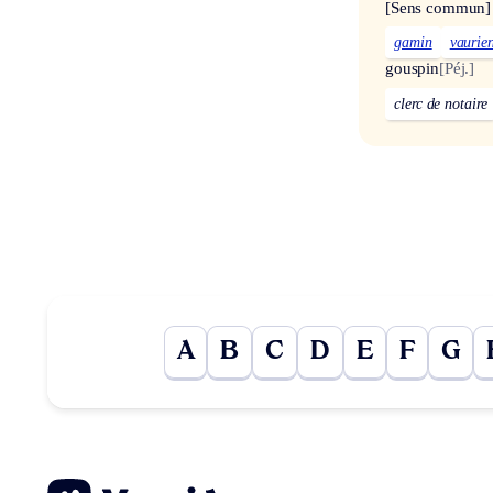
[Sens commun]
gamin
vaurie
gouspin
[Péj.]
clerc de notaire
A
B
C
D
E
F
G