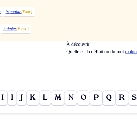
n
fripouille
[Fam.]
huissier
[P. ext.]
À découvrir
Quelle est la définition du mot
malpr
H
I
J
K
L
M
N
O
P
Q
R
S