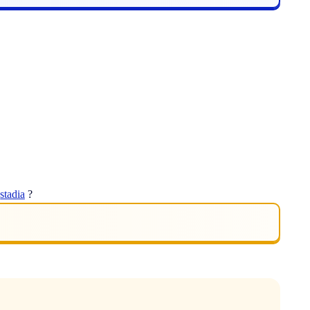
t
stadia
?