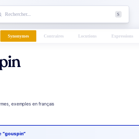
mmencez à chercher un mot dans le dictionnaire :
S
esults found.
Synonymes
Contraires
Locutions
Expressions
pin
ymes, exemples en français
de
“gouspin“