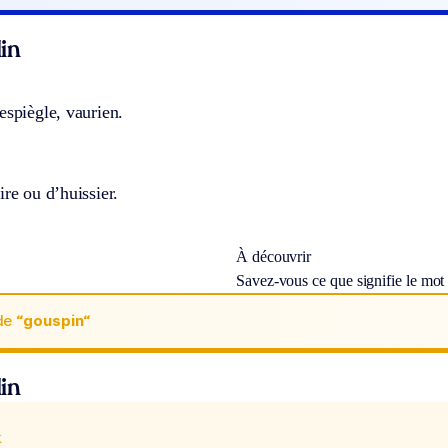
in
espiègle, vaurien.
ire ou d’huissier.
À découvrir
Savez-vous ce que signifie le mo
de
“gouspin“
in
x