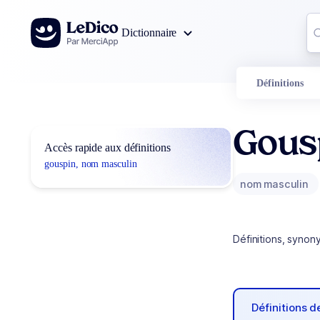
Aller au contenu
Co
Dictionnaire
0
r
Définitions
Gous
Accès rapide aux définitions
gouspin, nom masculin
nom masculin
Définitions, synon
Définitions 