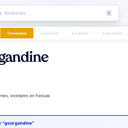
mmencez à chercher un mot dans le dictionnaire :
S
esults found.
Synonymes
Contraires
Locutions
Expressions
gandine
ymes, exemples en français
de
“gourgandine“