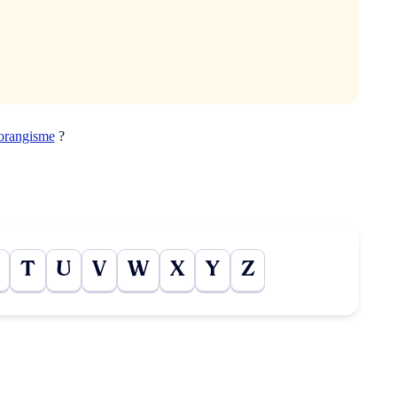
orangisme
?
T
U
V
W
X
Y
Z