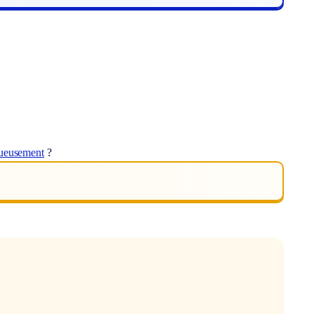
tueusement
?