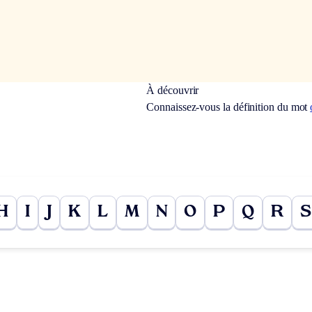
À découvrir
Connaissez-vous la définition du mot
H
I
J
K
L
M
N
O
P
Q
R
S