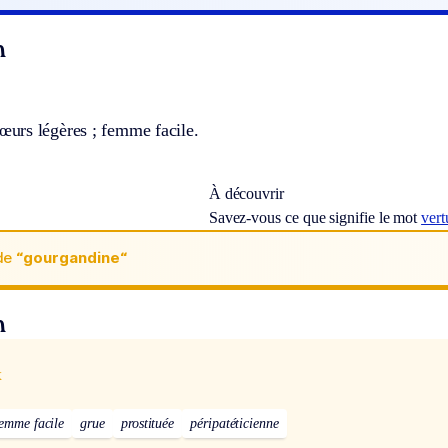
n
rs légères ; femme facile.
À découvrir
Savez-vous ce que signifie le mot
ver
de
“gourgandine“
n
x
femme facile
grue
prostituée
péripatéticienne