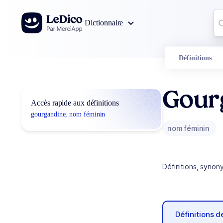
Aller au contenu
Co
Dictionnaire
0
r
Définitions
Gour
Accès rapide aux définitions
gourgandine, nom féminin
nom féminin
Définitions, synon
Définitions 