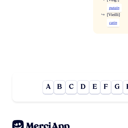
putain
↪
[Vieilli]
catin
A
B
C
D
E
F
G