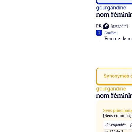
gourgandine
nom fémini
FR
[guʀgɑ̃din]
1
Familier.
Femme de mœu
Synonymes 
gourgandine
nom fémini
Sens principau
[Sens commun]
dévergondée
↪
[Vulg.]