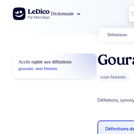
Aller au contenu
Co
Dictionnaire
0
r
Définitions
Gour
Accès rapide aux définitions
gourante, nom féminin
nom féminin
Définitions, synon
Définitions 