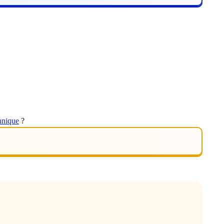
hnique
?