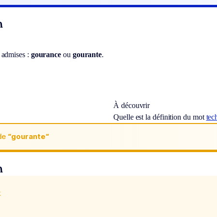
n
 admises :
gourance
ou
gourante
.
À découvrir
Quelle est la définition du mot
tec
de
“gourante“
n
x