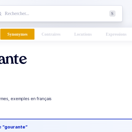
mmencez à chercher un mot dans le dictionnaire :
S
esults found.
Synonymes
Contraires
Locutions
Expressions
ante
ymes, exemples en français
de
“gourante“