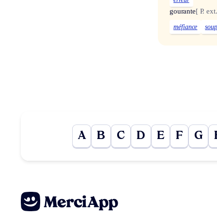
gourante
[ P. ext
méfiance
sou
A
B
C
D
E
F
G