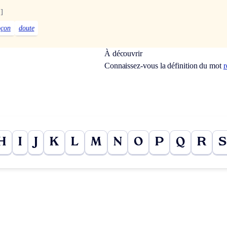
.]
pçon
doute
À découvrir
Connaissez-vous la définition du mot
r
H
I
J
K
L
M
N
O
P
Q
R
S