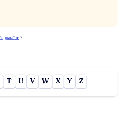
éapparaître
?
T
U
V
W
X
Y
Z