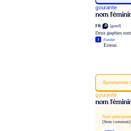
gourante
nom fémini
FR
[guʀɑ̃t]
Deux graphies sont
1
Familier.
Erreur.
Synonymes 
gourante
nom fémini
Sens principau
[Sens commun]
erreur