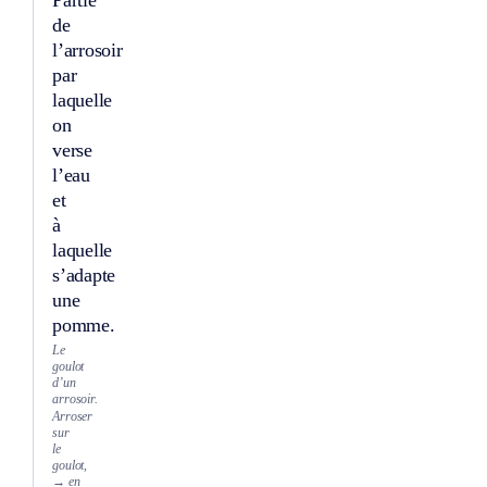
de
l’arrosoir
par
laquelle
on
verse
l’eau
et
à
laquelle
s’adapte
une
pomme.
Le
goulot
d’un
arrosoir.
Arroser
sur
le
goulot,
→ en