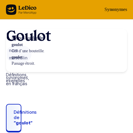
Aller au contenu
Synonymes
Goulot
Ne pas confondre
goulot
nom
Col d’une bouteille.
goulet
masculin
Passage étroit.
Définitions,
synonymes,
exemples
en français
Définitions
de
“goulot“