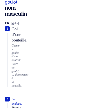
goulot
nom
masculin
FR
[gulo]
Col
1
d’une
bouteille.
Casser
le
goulot
d’une
bouteille.
Boire
au
goulot,
→ directement
à
la
bouteille.
2
Par
analogie.
Partie