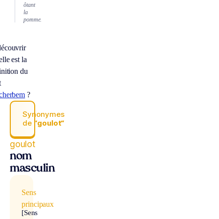
ôtant
la
pomme.
écouvrir
lle est la
inition du
t
cherbem
?
Synonymes
de
“goulot“
goulot
nom
masculin
Sens
principaux
[Sens