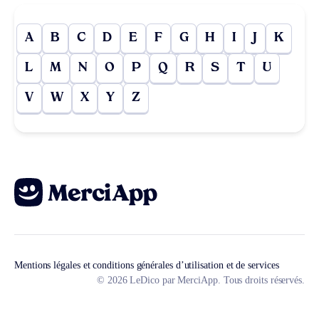
A
B
C
D
E
F
G
H
I
J
K
L
M
N
O
P
Q
R
S
T
U
V
W
X
Y
Z
Mentions légales et conditions générales d’utilisation et de services
© 2026 LeDico par MerciApp. Tous droits réservés.