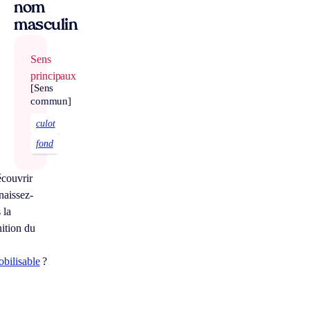
nom
masculin
Sens
principaux
[Sens
commun]
culot
fond
couvrir
aissez-
 la
nition du
bilisable
?