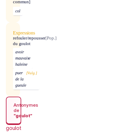
commun]
col
Expressions
refouler/repousser
[Pop.]
du goulot
avoir
mauvaise
haleine
puer
[Vulg.]
de la
gueule
Antonymes
de
“goulot“
goulot