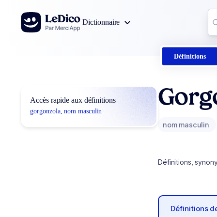
Aller au contenu
Co
Dictionnaire
0
r
Définitions
Gorg
Accès rapide aux définitions
gorgonzola, nom masculin
nom masculin
Définitions, synon
Définitions 