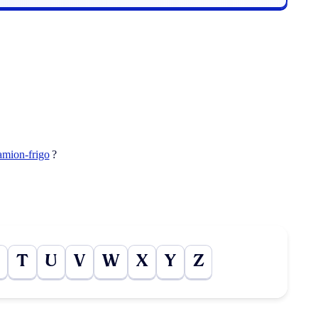
amion-frigo
?
T
U
V
W
X
Y
Z