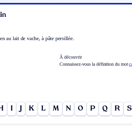
in
en au lait de vache, à pâte persillée.
À découvrir
Connaissez-vous la définition du mot
c
H
I
J
K
L
M
N
O
P
Q
R
S