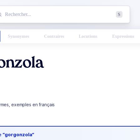
mmencez à chercher un mot dans le dictionnaire :
S
esults found.
Synonymes
Contraires
Locutions
Expressions
onzola
ymes, exemples en français
de
“gorgonzola“