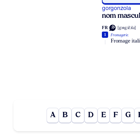
gorgonzola
nom mascul
FR
[gɔʀgɔ̃zɔla]
1
Fromagerie.
Fromage itali
A
B
C
D
E
F
G