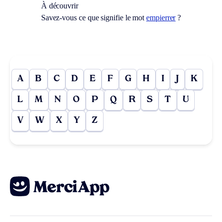
À découvrir
Savez-vous ce que signifie le mot
empierrer
?
A
B
C
D
E
F
G
H
I
J
K
L
M
N
O
P
Q
R
S
T
U
V
W
X
Y
Z