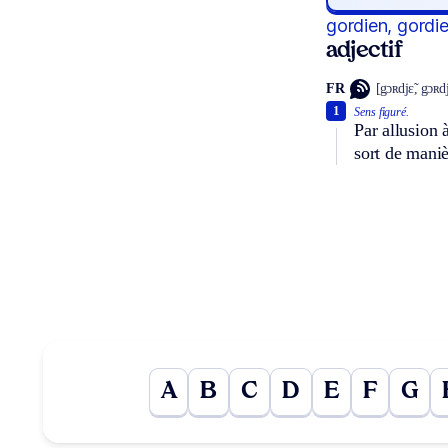
gordien, gordi
adjectif
FR
[gɔʀdjɛ̃, gɔʀd
1
Sens figuré.
Par allusion 
sort de maniè
A
B
C
D
E
F
G