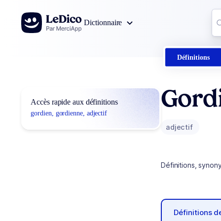
Aller au contenu
Co
Dictionnaire
0
r
Définitions
Gord
Accès rapide aux définitions
gordien, gordienne, adjectif
adjectif
Définitions, synon
Définitions 