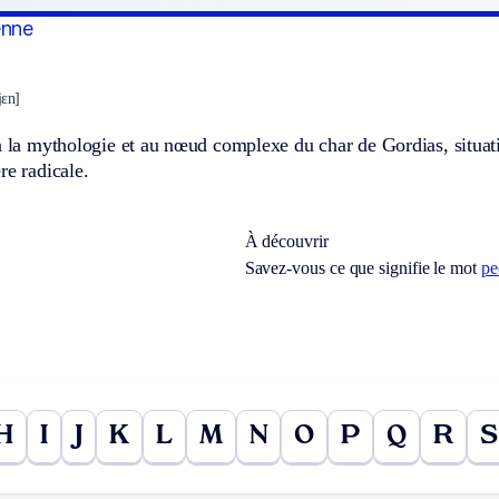
enne
jɛn]
à la mythologie et au nœud complexe du char de Gordias, situati
re radicale.
À découvrir
Savez-vous ce que signifie le mot
pe
H
I
J
K
L
M
N
O
P
Q
R
S