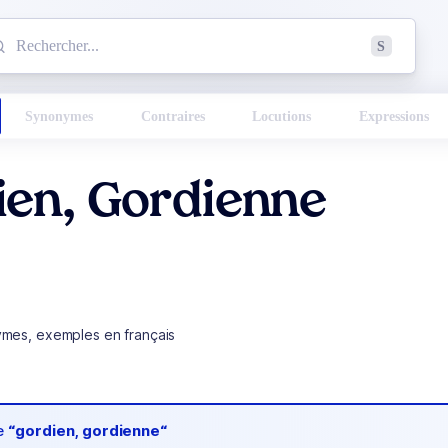
mmencez à chercher un mot dans le dictionnaire :
S
esults found.
Synonymes
Contraires
Locutions
Expressions
ien, Gordienne
ymes, exemples en français
de
“gordien, gordienne“