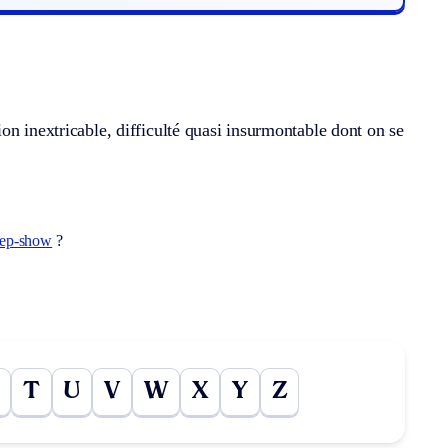
on inextricable, difficulté quasi insurmontable dont on se
ep-show
?
T
U
V
W
X
Y
Z