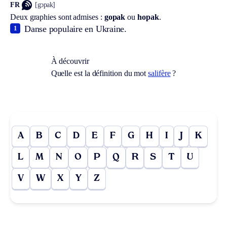
FR
[gɔpak]
Deux graphies sont admises :
gopak
ou
hopak
.
Danse populaire en Ukraine.
1
À découvrir
Quelle est la définition du mot
salifère
?
A
B
C
D
E
F
G
H
I
J
K
L
M
N
O
P
Q
R
S
T
U
V
W
X
Y
Z