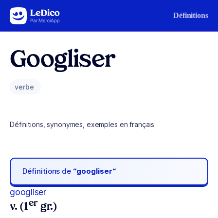
Aller au contenu
Définitions
Googliser
verbe
Définitions, synonymes, exemples en français
Définitions de
“googliser“
googliser
er
v. (1
gr.)