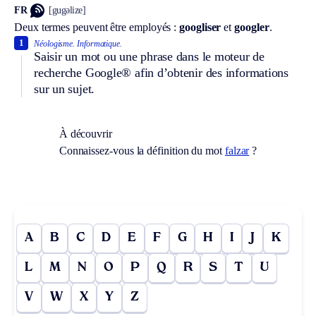
FR
[gugəlize]
Deux termes peuvent être employés :
googliser
et
googler
.
1
Néologisme.
Informatique.
Saisir un mot ou une phrase dans le moteur de
recherche Google® afin d’obtenir des informations
sur un sujet.
À découvrir
Connaissez-vous la définition du mot
falzar
?
A
B
C
D
E
F
G
H
I
J
K
L
M
N
O
P
Q
R
S
T
U
V
W
X
Y
Z