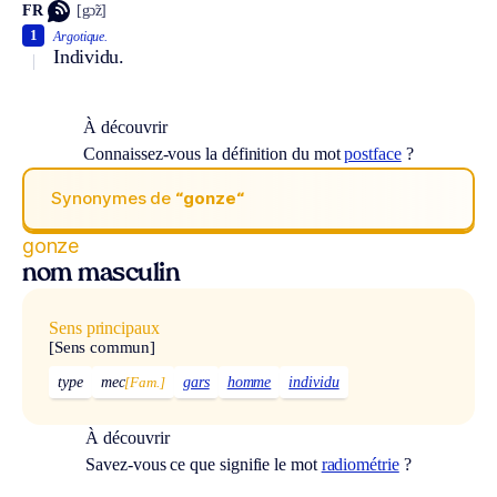
FR
[gɔ̃z]
1
Argotique.
Individu.
À découvrir
Connaissez-vous la définition du mot
postface
?
Synonymes de
“gonze“
gonze
nom masculin
Sens principaux
[Sens commun]
type
mec
[Fam.]
gars
homme
individu
À découvrir
Savez-vous ce que signifie le mot
radiométrie
?