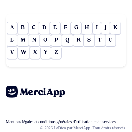
A
B
C
D
E
F
G
H
I
J
K
L
M
N
O
P
Q
R
S
T
U
V
W
X
Y
Z
Mentions légales et conditions générales d’utilisation et de services
© 2026 LeDico par MerciApp. Tous droits réservés.