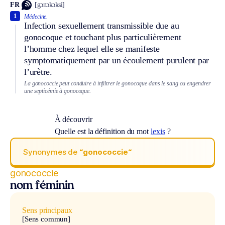
FR
[gɔnɔkɔksi]
1
Médecine.
Infection sexuellement transmissible due au
gonocoque et touchant plus particulièrement
l’homme chez lequel elle se manifeste
symptomatiquement par un écoulement purulent par
l’urètre.
La gonococcie peut conduire à infiltrer le gonocoque dans le sang ou engendrer
une septicémie à gonocoque.
À découvrir
Quelle est la définition du mot
lexis
?
Synonymes de
“gonococcie“
gonococcie
nom féminin
Sens principaux
[Sens commun]