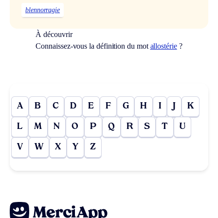
blennorragie
À découvrir
Connaissez-vous la définition du mot
allostérie
?
A
B
C
D
E
F
G
H
I
J
K
L
M
N
O
P
Q
R
S
T
U
V
W
X
Y
Z