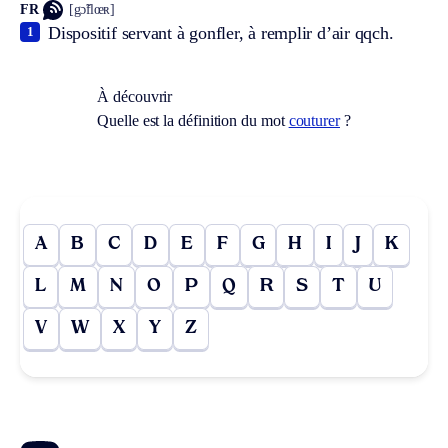
FR
[gɔ̃flœʀ]
Dispositif servant à gonfler, à remplir d’air qqch.
1
À découvrir
Quelle est la définition du mot
couturer
?
A
B
C
D
E
F
G
H
I
J
K
L
M
N
O
P
Q
R
S
T
U
V
W
X
Y
Z