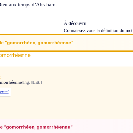
 Dieu aux temps d’Abraham.
À découvrir
Connaissez-vous la définition du mo
de
“gomorrhéen, gomorrhéenne“
omorrhéenne
x
omorrhéenne
[Fig.]
[Litt.]
exuel
de
“gomorrhéen, gomorrhéenne“