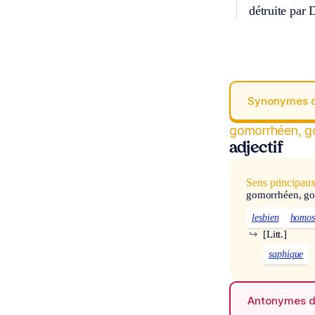
détruite par
Synonymes 
gomorrhéen, g
adjectif
Sens principau
gomorrhéen, g
lesbien
homos
↪
[Litt.]
saphique
Antonymes 