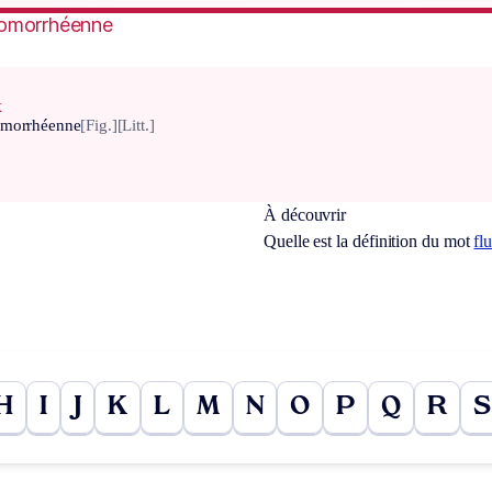
omorrhéenne
x
omorrhéenne
[Fig.]
[Litt.]
À découvrir
Quelle est la définition du mot
fl
H
I
J
K
L
M
N
O
P
Q
R
S