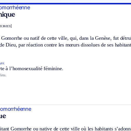
omorrhéenne
hnique
ɔmɔʀeɛn]
 Gomorrhe ou natif de cette ville, qui, dans la Genèse, fut dé
de Dieu, par réaction contre les mœurs dissolues de ses habitant
ure.
te à l’homosexualité féminine.
éens.
Gomorrhéenne
ue
tant Gomorrhe ou native de cette ville où les habitants s’adonnai