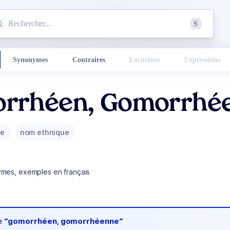
mmencez à chercher un mot dans le dictionnaire :
S
esults found.
Synonymes
Contraires
Locutions
Expressions
rrhéen, Gomorrhé
ue
nom ethnique
ymes, exemples en français
de
“gomorrhéen, gomorrhéenne“