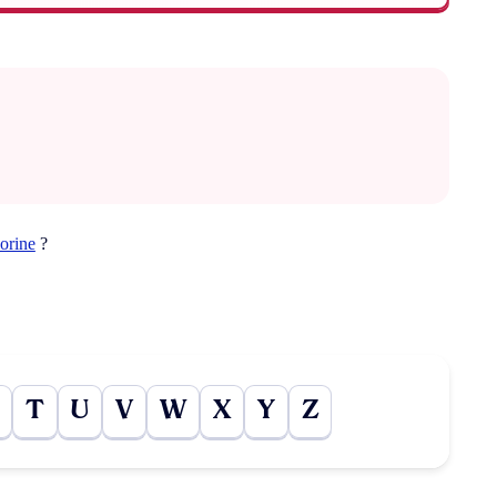
uorine
?
T
U
V
W
X
Y
Z