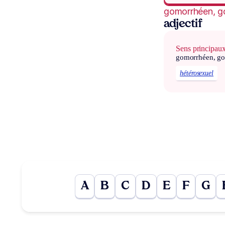
gomorrhéen, g
adjectif
Sens principau
gomorrhéen, g
hétérosexuel
A
B
C
D
E
F
G