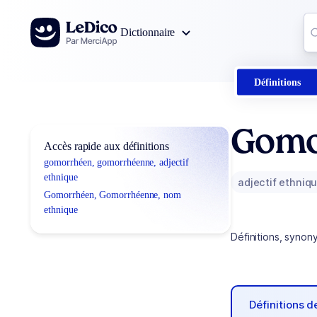
Aller au contenu
Co
Dictionnaire
0
r
Définitions
Gomo
Accès rapide aux définitions
gomorrhéen, gomorrhéenne, adjectif
ethnique
adjectif ethniq
Gomorrhéen, Gomorrhéenne, nom
ethnique
Définitions, synon
Définitions 