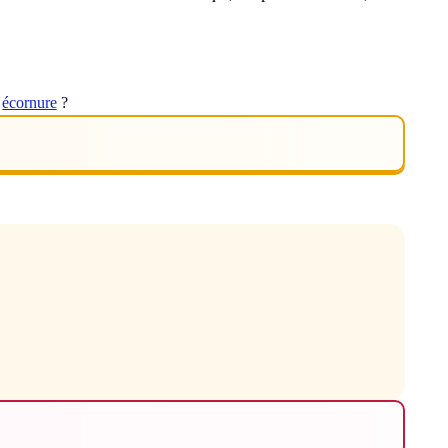
t
écornure
?