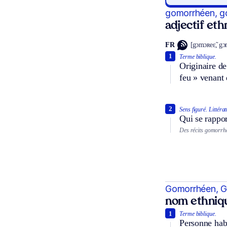
gomorrhéen, g
adjectif et
FR
[gɔmɔʀeɛ̃, g
1
Terme biblique.
Originaire de
feu » venant 
2
Sens figuré.
Littérat
Qui se rappor
Des récits gomorrh
Gomorrhéen, 
nom ethniq
1
Terme biblique.
Personne habi