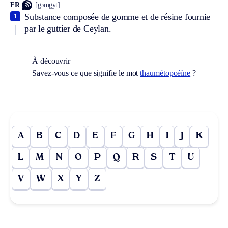
FR
[gɔmgyt]
Substance composée de gomme et de résine fournie
1
par le guttier de Ceylan.
À découvrir
Savez-vous ce que signifie le mot
thaumétopoéïne
?
A
B
C
D
E
F
G
H
I
J
K
L
M
N
O
P
Q
R
S
T
U
V
W
X
Y
Z